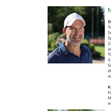
M
S
T
S
S
2
a
T
3
S
d
d
K
f
M
I