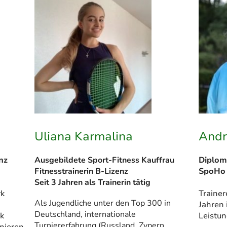
Uliana Karmalina
Andr
nz
Ausgebildete Sport-Fitness Kauffrau
Diplom
Fitnesstrainerin B-Lizenz
SpoHo 
Seit 3 Jahren als Trainerin tätig
rk
Trainer
Als Jugendliche unter den Top 300 in
Jahren 
Deutschland, internationale
k
Leistu
Turniererfahrung (Russland, Zypern,