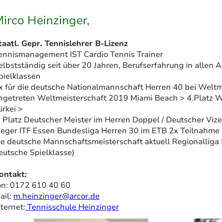
irco Heinzinger,
taatl. Gepr. Tennislehrer B-Lizenz
ennismanagement IST Cardio Tennis Trainer
elbstständig seit über 20 Jahren, Berufserfahrung in allen A
pielklassen
x für die deutsche Nationalmannschaft Herren 40 bei Weltm
ngetreten Weltmeisterschaft 2019 Miami Beach > 4.Platz 
ürkei >
. Platz Deutscher Meister im Herren Doppel / Deutscher Vize
ieger ITF Essen Bundesliga Herren 30 im ETB 2x Teilnahme
ie deutsche Mannschaftsmeisterschaft aktuell Regionalliga
eutsche Spielklasse)
ontakt:
on: 0172 610 40 60
ail:
m.heinzinger@arcor.de
nternet:
Tennisschule Heinzinger